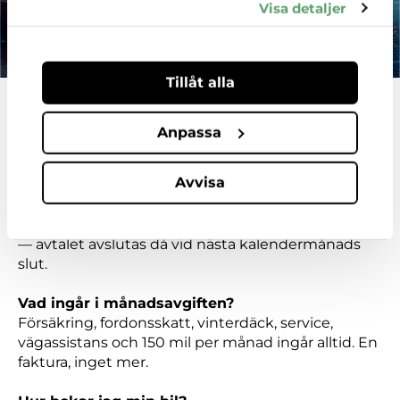
kombinera informationen med annan
Visa detaljer
information som du har tillhandahållit eller
som de har samlat in när du har använt deras
tjänster.
Tillåt alla
Vanliga frågor
Anpassa
Avvisa
Hur säger jag upp min prenumeration?
Prenumerationen löper tills du aktivt väljer att
säga upp den. Säg upp senast den 20:e i månaden
— avtalet avslutas då vid nästa kalendermånads
slut.
Vad ingår i månadsavgiften?
Försäkring, fordonsskatt, vinterdäck, service,
vägassistans och 150 mil per månad ingår alltid. En
faktura, inget mer.