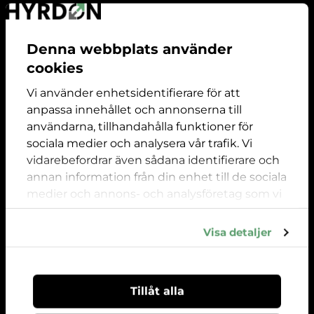
Wear & Tear Guide
Om företaget
Denna webbplats använder
cookies
Våra anläggningar
Kontaktuppgifter
Vi använder enhetsidentifierare för att
anpassa innehållet och annonserna till
Mån-fre 09:00-18:00 Lördag 10:00 -16:00 Strängnäs
användarna, tillhandahålla funktioner för
08 24 65 00
sociala medier och analysera vår trafik. Vi
vidarebefordrar även sådana identifierare och
info@hyrdon.com
annan information från din enhet till de sociala
Följ oss
medier och annons- och analysföretag som vi
samarbetar med. Dessa kan i sin tur
kombinera informationen med annan
Visa detaljer
information som du har tillhandahållit eller
som de har samlat in när du har använt deras
tjänster.
Tillåt alla