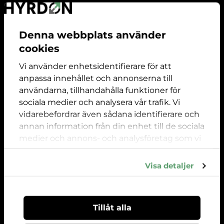
Wear & Tear Guide
Om företaget
Denna webbplats använder
cookies
Våra anläggningar
Kontaktuppgifter
Vi använder enhetsidentifierare för att
anpassa innehållet och annonserna till
Mån-fre 09:00-18:00 Lördag 10:00 -16:00 Strängnäs
användarna, tillhandahålla funktioner för
08 24 65 00
sociala medier och analysera vår trafik. Vi
vidarebefordrar även sådana identifierare och
info@hyrdon.com
annan information från din enhet till de sociala
Följ oss
medier och annons- och analysföretag som vi
samarbetar med. Dessa kan i sin tur
kombinera informationen med annan
Visa detaljer
information som du har tillhandahållit eller
som de har samlat in när du har använt deras
tjänster.
Tillåt alla