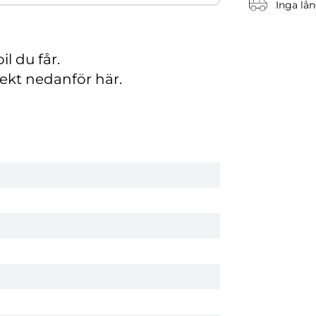
Inga lån
il du får.
rekt nedanför här.