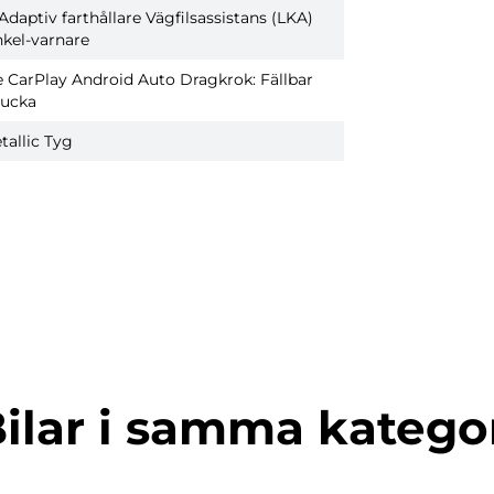
Adaptiv farthållare
Vägfilsassistans (LKA)
kel-varnare
e CarPlay
Android Auto
Dragkrok: Fällbar
lucka
tallic
Tyg
ilar i samma katego