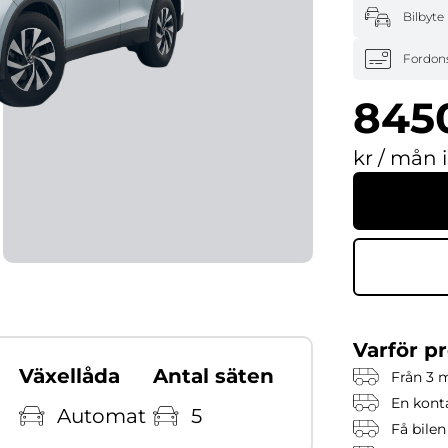
Bilbyte
Fordon
845
kr / mån 
Varför p
Växellåda
Antal säten
Från 3 
En konta
Automat
5
Få bilen