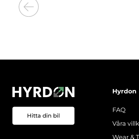
Hyrdon
FAQ
Hitta din bil
Våra vill
Wear & T