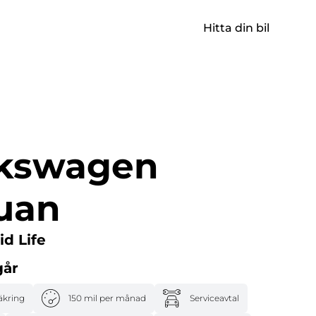
Logga in
Hitta din bil
lkswagen
uan
id Life
går
äkring
150 mil per månad
Serviceavtal