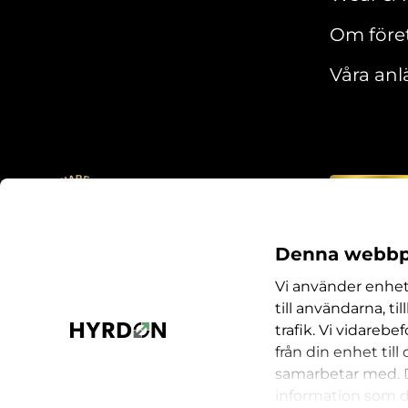
Om före
Våra an
Denna webbpl
Vi använder enhet
till användarna, ti
trafik. Vi vidareb
från din enhet til
samarbetar med. 
information som du