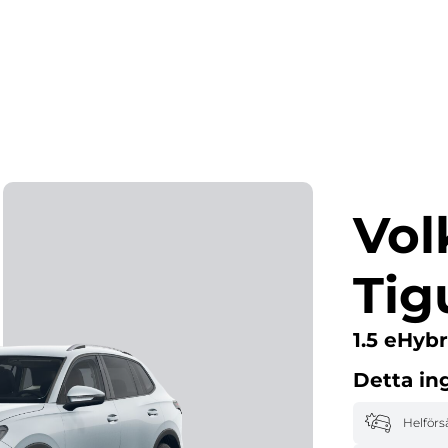
Så funkar det
Om oss
Våra anläggningar
Vo
Tig
1.5 eHybr
Detta in
Helförs