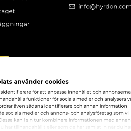
info@hyrdon.co
taget
läggningar
ats använder cookies
sidentifierare för att anpassa innehållet och annonserna
llhandahålla funktioner för sociala medier och analysera v
efordrar även sådana identifierare och annan information
l de sociala medier och annons- och analysföretag som vi
Dessa kan i sin tur kombinera informationen med annan
 har tillhandahållit eller som de har samlat in när du ha