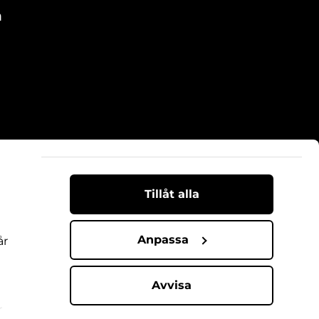
m
Tillåt alla
Anpassa
år
Avvisa
r