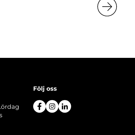
Följ oss
 Lördag
s