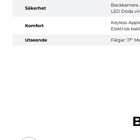
Backkamera
Säkerhet
LED
Döda vin
Keyless
Appl
Komfort
Elektrisk bak
Utseende
Fälgar: 17"
Me
B