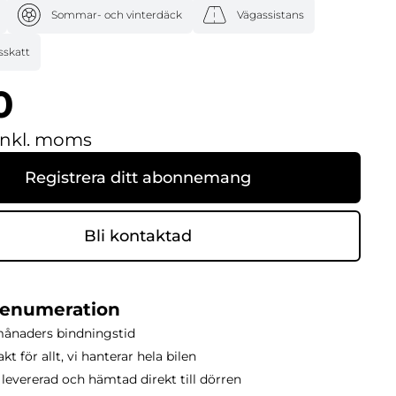
Sommar- och vinterdäck
Vägassistans
sskatt
0
inkl. moms
Registrera ditt abonnemang
Bli kontaktad
renumeration
månaders bindningstid
kt för allt, vi hanterar hela bilen
 levererad och hämtad direkt till dörren