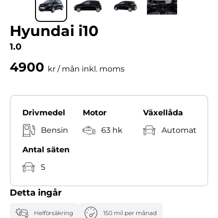
Hyundai i10
1.0
4900
kr / mån inkl. moms
Drivmedel
Motor
Växellåda
Bensin
63 hk
Automat
Antal säten
5
Detta ingår
Helförsäkring
150 mil per månad