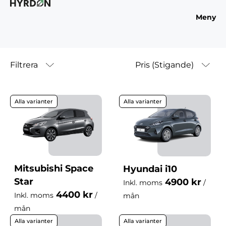
Meny
Våra bilar
Filtrera
Pris (Stigande)
Alla varianter
Alla varianter
Din budget
4400 kr
19900 kr
Mitsubishi Space
Hyundai i10
Star
4900 kr
Inkl. moms
/
Märke
4400 kr
Inkl. moms
/
mån
mån
Alla varianter
Alla varianter