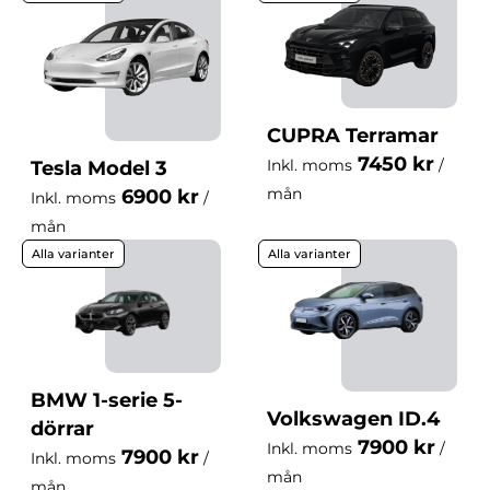
Modell
Kategori
CUPRA Terramar
7450 kr
Inkl. moms
/
Tesla Model 3
Växellåda
mån
6900 kr
Inkl. moms
/
mån
Alla varianter
Alla varianter
Drivlina
Ort
BMW 1-serie 5-
Volkswagen ID.4
dörrar
7900 kr
Inkl. moms
/
7900 kr
Inkl. moms
/
mån
mån