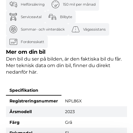
Helförsäkring
150 mil per månad
Serviceavtal
Bilbyte
Sommar- och vinterdäck
Vägassistans
Fordonsskatt
Mer om din bil
Den bil du ser på bilden, är den faktiska bil du får.
Mer teknisk data om din bil, finner du direkt
nedanför här.
Specifikation
Registreringsnummer
NPL86X
Årsmodell
2023
Färg
Grå