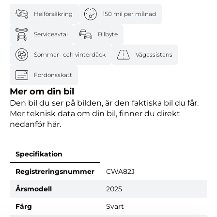
Helförsäkring
150 mil per månad
Serviceavtal
Bilbyte
Sommar- och vinterdäck
Vägassistans
Fordonsskatt
Mer om din bil
Den bil du ser på bilden, är den faktiska bil du får.
Mer teknisk data om din bil, finner du direkt
nedanför här.
Specifikation
Registreringsnummer
CWA82J
Årsmodell
2025
Färg
Svart